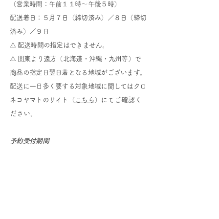
（営業時間：午前１１時〜午後５時）
配送着日：５月７日（締切済み）／８日（締切
済み
）／９日
⚠️ 配送時間の指定はできません。
⚠️ 関東より遠方（北海道・沖縄・九州等）で
商品の指定日翌日着となる地域がございます。
配送に一日多く要する対象地域に関してはクロ
ネコヤマトのサイト（
こちら
）
​にてご確認く
ださい。
予約受付期間
４月１日 (金曜日)より予約受付開始（※予定予
約数に達した場合は、その時点で予約受付を終
了させていただきます。）
ご注文方法
１）弊社
ウェブオンラインショップ
からのご